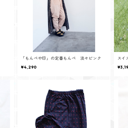
「もんぺや印」の定番もんぺ 淡々ピンク
スイ
¥4,290
¥3,1