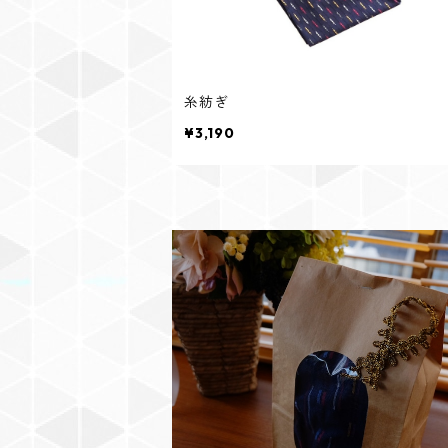
糸紡ぎ
¥3,190