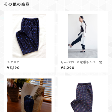
その他の商品
スクエア
もんぺや印の定番もんぺ 定
番カラー
¥3,190
¥4,290