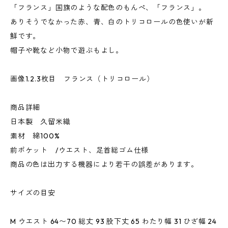
「フランス」国旗のような配色のもんぺ、「フランス」。
ありそうでなかった赤、青、白のトリコロールの色使いが新
鮮です。
帽子や靴など小物で遊ぶもよし。
画像1.2.3枚目 フランス（トリコロール）
商品詳細
日本製 久留米織
素材 綿100%
前ポケット /ウエスト、足首総ゴム仕様
商品の色は出力する機器により若干の誤差があります。
サイズの目安
M ウエスト 64〜70 総丈 93 股下丈 65 わたり幅 31 ひざ幅 24