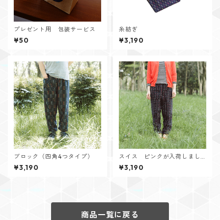
プレゼント用 包装サービス
糸紡ぎ
¥50
¥3,190
ブロック（四角4つタイプ）
スイス ピンクが入荷しまし
た！
¥3,190
¥3,190
商品一覧に戻る