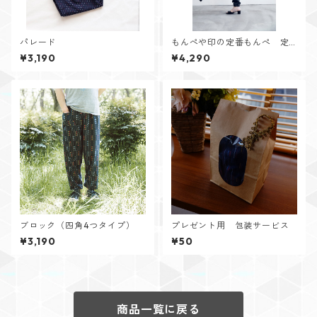
パレード
もんぺや印の定番もんぺ 定
番カラー
¥3,190
¥4,290
ブロック（四角4つタイプ）
プレゼント用 包装サービス
¥3,190
¥50
商品一覧に戻る