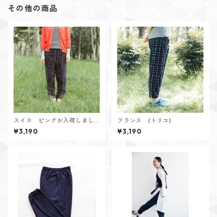
その他の商品
スイス ピンクが入荷しまし
フランス (トリコ)
た！
¥3,190
¥3,190