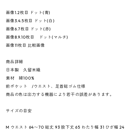
画像1.2枚目 ドット(青)
画像3.4.5枚目 ドット(白)
画像6.7枚目 ドット(赤)
画像8.9.10枚目 ドット(マルチ)
画像11枚目 比較画像
商品詳細
日本製 久留米織
素材 綿100%
前ポケット /ウエスト、足首総ゴム仕様
商品の色は出力する機器により若干の誤差があります。
サイズの目安
M ウエスト 64〜70 総丈 93 股下丈 65 わたり幅 31 ひざ幅 24