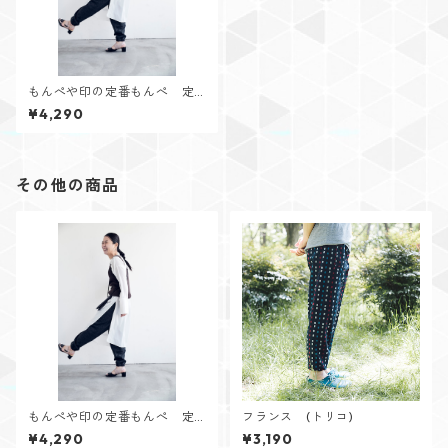
もんぺや印の定番もんぺ 定
番カラー
¥4,290
その他の商品
もんぺや印の定番もんぺ 定
フランス (トリコ)
番カラー
¥4,290
¥3,190