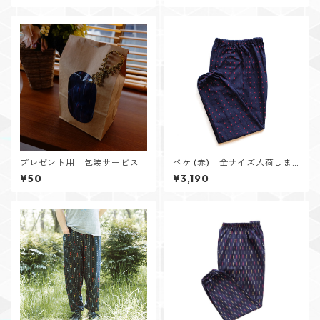
プレゼント用 包装サービス
ペケ (赤) 全サイズ入荷しま
した！
¥50
¥3,190