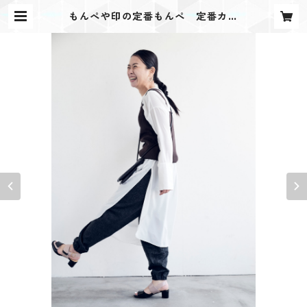
もんぺや印の定番もんぺ 定番カラ
ー | もんぺや