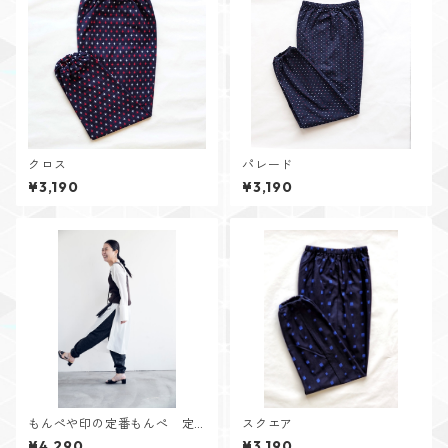
クロス
パレード
¥3,190
¥3,190
もんぺや印の定番もんぺ 定
スクエア
番カラー
¥4,290
¥3,190