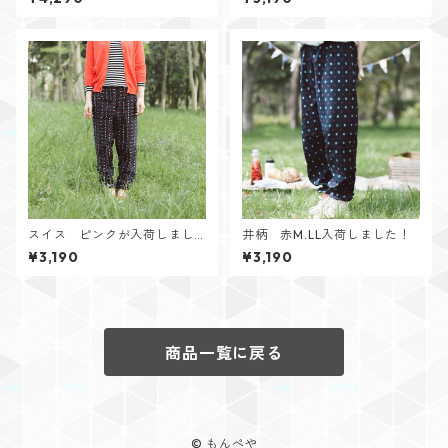
スイス ピンクが入荷しまし
井柄 赤M.LL入荷しました！
た！
¥3,190
¥3,190
商品一覧に戻る
© もんぺや