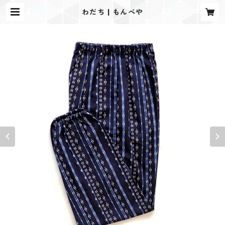
わだち | もんぺや