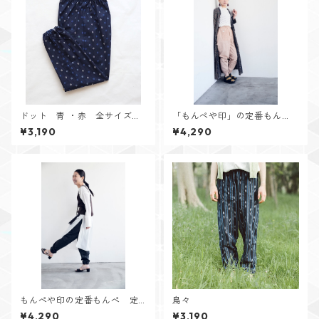
ドット 青 ・赤 全サイズ入
「もんぺや印」の定番もん
荷しました！
ぺ 淡々ピンク
¥3,190
¥4,290
もんぺや印の定番もんぺ 定
鳥々
番カラー
¥4,290
¥3,190